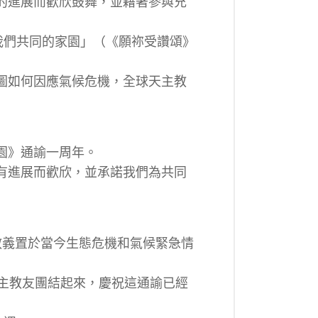
的進展而歡欣鼓舞，並藉著參與充
我們共同的家園」（《願祢受讚頌》
圖如何因應氣候危機，全球天主教
園》通諭一周年。
有進展而歡欣，並承諾我們為共同
教義置於當今生態危機和氣候緊急情
萬的天主教友團結起來，慶祝這通諭已經