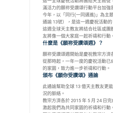
這一全球慶祝活動將團結天主教徒
滿活力的願祢受讚頌行動平台加強
今年，以「同行(一同邁進)」為
通諭 13號），是這一週慶祝活動
這週全球天主教友將結合社區或團
友將像一個大家庭一起祈禱和行動
什麼是《願祢受讚頌週》？
願祢受讚頌週開始是慶祝教宗方濟
從那時起，一年一度的慶祝活動已
的家園，致力進一步祈禱和行動。
頒布《願你受讚頌》通諭
此通諭幫助全球 13 億天主教友
況的脈絡。
教宗方濟各於 2015 年 5 月 
激起我們為共同家園的祈禱和行動