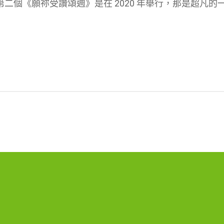
二個《願祢受讚頌週》是在 2020 年舉行，那是超凡的
禱文