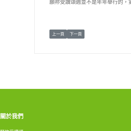
願祢受讚頌週並不是年年舉行的，第
上一篇文章: 2022《願祢受讚頌週》5/22-29
下一篇文章: 願祢受讚頌7周年祈
上一頁
下一頁
關於我們