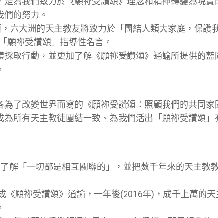
，是為我們致力於《願祢受讚頌》理念和精神轉變為現實
我們的努力。
主題，六大洲的天主教友將致力於「團結人類大家庭，保護
的「願祢受讚頌」指導性名言。
體採取行動，並更加了解《願祢受讚頌》通諭所提供的藍
。
各為了改變世界而寫的《願祢受讚頌：照顧我們的共同家
成為所有天主教徒團結一致、為我們活出「願祢受讚頌」
更能了解「一切都是相互關聯的」，並把數千年來的天主教
24 日完成《願祢受讚頌》通諭，一年後(2016年)，成千上
。