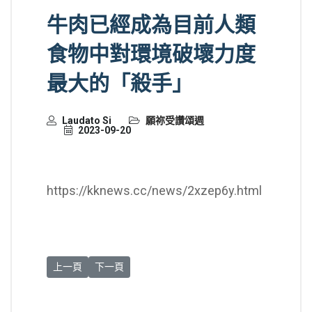
牛肉已經成為目前人類
食物中對環境破壞力度
最大的「殺手」
Laudato Si
願祢受讚頌週
2023-09-20
https://kknews.cc/news/2xzep6y.html
上一篇文章: 請一起連署致聯合國第28屆氣候變化大會主席
下一篇文章: 願正義與和平像川流不息的江河（一
上一頁
下一頁